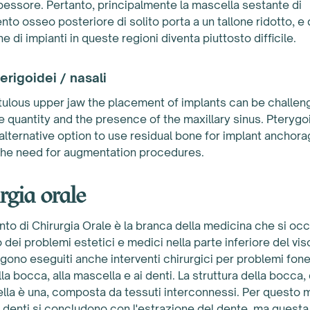
pessore. Pertanto, principalmente la mascella sestante di
nto osseo posteriore di solito porta a un tallone ridotto, e 
one di impianti in queste regioni diventa piuttosto difficile.
erigoidei / nasali
tulous upper jaw the placement of implants can be challen
e quantity and the presence of the maxillary sinus. Pterygo
alternative option to use residual bone for implant anchora
he need for augmentation procedures.
rgia orale
ento di Chirurgia Orale è la branca della medicina che si oc
 dei problemi estetici e medici nella parte inferiore del vis
gono eseguiti anche interventi chirurgici per problemi fone
lla bocca, alla mascella e ai denti. La struttura della bocca,
lla è una, composta da tessuti interconnessi. Per questo 
 di denti si concludono con l'estrazione del dente, ma quest