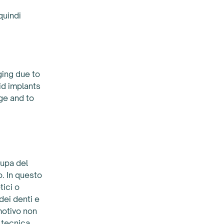
quindi
ging due to
id implants
ge and to
cupa del
o. In questo
tici o
 dei denti e
motivo non
a tecnica