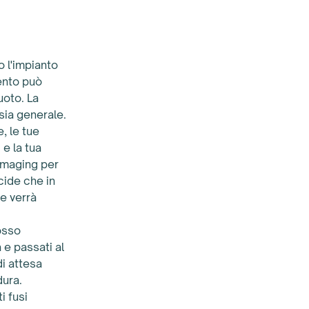
 l'impianto
mento può
uoto. La
sia generale.
, le tue
 e la tua
imaging per
cide che in
me verrà
'osso
 e passati al
i attesa
dura.
i fusi