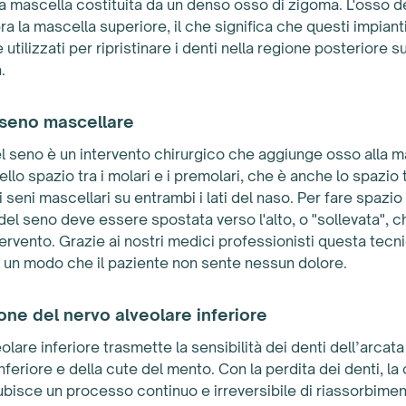
la mascella costituita da un denso osso di zigoma. L'osso d
pra la mascella superiore, il che significa che questi impiant
utilizzati per ripristinare i denti nella regione posteriore 
.
 seno mascellare
el seno è un intervento chirurgico che aggiunge osso alla m
llo spazio tra i molari e i premolari, che è anche lo spazio t
 seni mascellari su entrambi i lati del naso. Per fare spazio 
l seno deve essere spostata verso l'alto, o "sollevata", ch
tervento. Grazie ai nostri medici professionisti questa tecni
 un modo che il paziente non sente nessun dolore.
one del nervo alveolare inferiore
eolare inferiore trasmette la sensibilità dei denti dell’arcata
nferiore e della cute del mento. Con la perdita dei denti, la
ubisce un processo continuo e irreversibile di riassorbime