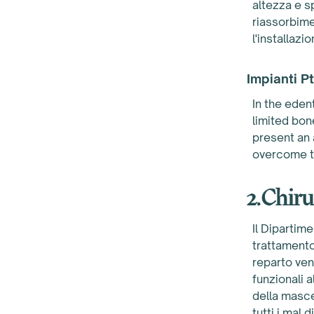
altezza e s
riassorbime
l'installazi
Impianti Pt
In the eden
limited bon
present an 
overcome t
2.Chiru
Il Dipartim
trattamento
reparto ven
funzionali a
della masce
tutti i mal