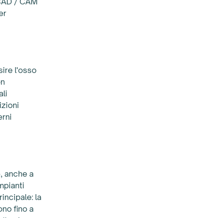
 CAD / CAM
er
ire l'osso
on
li
izioni
erni
e, anche a
mpianti
incipale: la
ono fino a