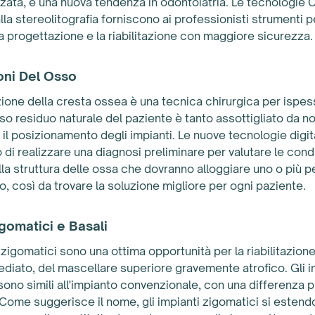
ata, è una nuova tendenza in odontoiatria. Le tecnologie
lla stereolitografia forniscono ai professionisti strumenti p
la progettazione e la riabilitazione con maggiore sicurezza.
oni Del Osso
zione della cresta ossea è una tecnica chirurgica per ispess
so residuo naturale del paziente è tanto assottigliato da n
il posizionamento degli impianti. Le nuove tecnologie digita
di realizzare una diagnosi preliminare per valutare le cond
lla struttura delle ossa che dovranno alloggiare uno o più p
to, così da trovare la soluzione migliore per ogni paziente.
igomatici e Basali
i zigomatici sono una ottima opportunità per la riabilitazion
diato, del mascellare superiore gravemente atrofico. Gli i
sono simili all'impianto convenzionale, con una differenza pr
Come suggerisce il nome, gli impianti zigomatici si estend