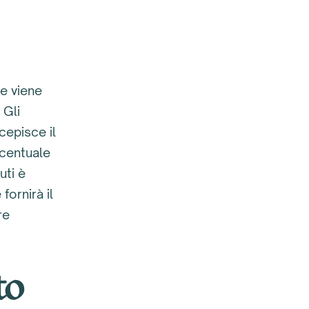
he viene
 Gli
cepisce il
rcentuale
uti è
fornirà il
re
to