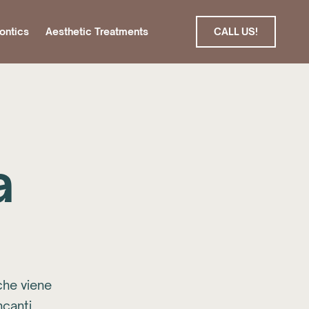
ontics
Aesthetic Treatments
CALL US!
a
che viene
ncanti