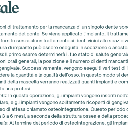
ale
oni di trattamento per la mancanza di un singolo dente sono
attamento del ponte. Se viene applicato l'impianto, il tratta
fornito senza alcun trattamento ai denti vicini allo spazio v
ra di impianto può essere eseguita in sedazione o aneste
si
: Il primo esame determinerà il tuo stato di salute generale
oni orali generali, la posizione e il numero di denti mancanti
gengivale. Successivamente, vengono eseguiti vari test di 
ere la quantità e la qualità dell'osso. In questo modo si de
unti della mascella verranno realizzati quanti impianti e co
ta una protesi.
nto
: In questa operazione, gli impianti vengono inseriti nell
are, e gli impianti vengono solitamente ricoperti di gengiva
o di attesa chiamato osteointegrazione. Questo periodo d
a 3 a 6 mesi, a seconda della struttura ossea e della proce
nale
: Al termine del periodo di osteointegrazione, gli impiant