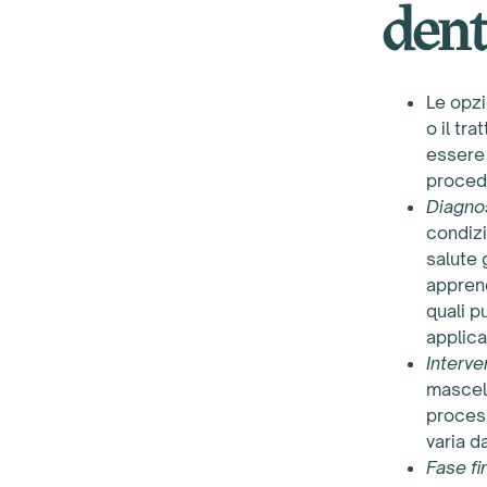
dent
Le opzi
o il tr
essere 
procedu
Diagno
condizi
salute 
apprend
quali p
applica
Interve
mascell
process
varia d
Fase fi