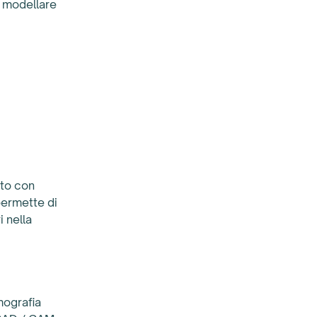
r modellare
tto con
permette di
i nella
omografia