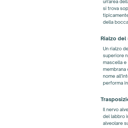
un'area del
si trova so
tipicamente 
della bocca
Rialzo del
Un rialzo d
superiore ne
mascella e i
membrana de
nome all'in
performa in
Trasposizi
Il nervo alv
del labbro i
alveolare s