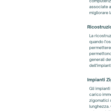
computerizz
associate a
migliorare 
Ricostruzi
La ricostru
quando l'os
permettere 
permettono 
generali de
dell'impian
Impianti Z
Gli impiant
carico imme
zigomatici 
lunghezza. 