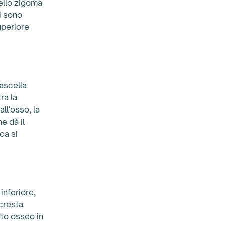
ello zigoma
i sono
superiore
ascella
ra la
all'osso, la
e dà il
ca si
 inferiore,
 cresta
nto osseo in