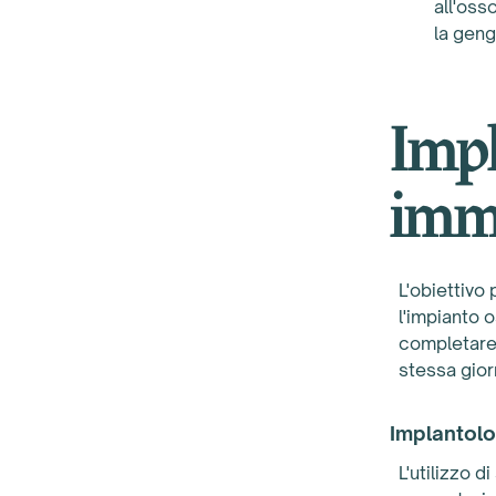
all'oss
la geng
Impl
imm
L'obiettivo
l'impianto 
completare 
stessa gior
Implantol
L'utilizzo d