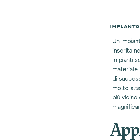
IMPLANTO
Un impiant
inserita n
impianti s
materiale 
di success
molto alta
più vicino 
magnifica
Appl